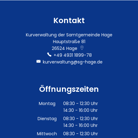
Kontakt
Kurverwaltung der Samtgemeinde Hage
Hauptstraße 81
26524
Hage
+49 4931 1899-78
kurverwaltung@sg-hage.de
Öffnungszeiten
Montag
08:30
-
12:30
Uhr
14:30
-
16:00
Von 08:30 bis 12:30 Uhr
Uhr
Von 14:30 bis 16:00 Uhr
Dienstag
08:30
-
12:30
Uhr
14:30
-
16:00
Von 08:30 bis 12:30 Uhr
Uhr
Von 14:30 bis 16:00 Uhr
Mittwoch
08:30
-
12:30
Uhr