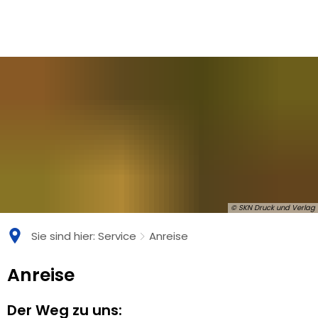
© SKN Druck und Verlag
Sie sind hier:
Service
Anreise
Anreise
Anreise
Der Weg zu uns: