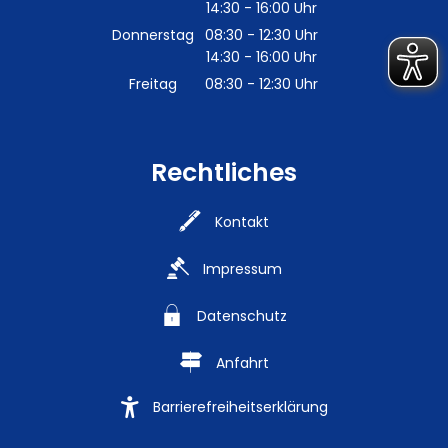
14:30
-
16:00
Von 08:30 bis 12:30 Uhr
Uhr
Von 14:30 bis 16:00 Uhr
Donnerstag
08:30
-
12:30
Uhr
14:30
-
16:00
Von 08:30 bis 12:30 Uhr
Uhr
Von 14:30 bis 16:00 Uhr
Freitag
08:30
-
12:30
Uhr
Von 08:30 bis 12:30 Uhr
Rechtliches
Kontakt
Impressum
Datenschutz
Anfahrt
Barrierefreiheitserklärung