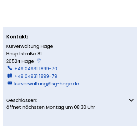
Kontakt:
Kurverwaltung Hage
Hauptstraße 81
26524
Hage
+49 04931 1899-70
+49 04931 1899-79
kurverwaltung@sg-hage.de
Klicken, um weitere Öffnungs- oder Schließzeiten auszu
Geschlossen:
öffnet nächsten Montag um 08:30 Uhr