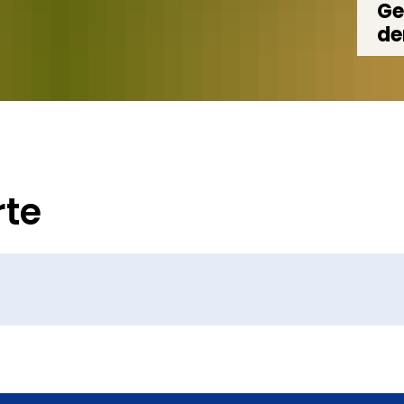
Ge
de
rte