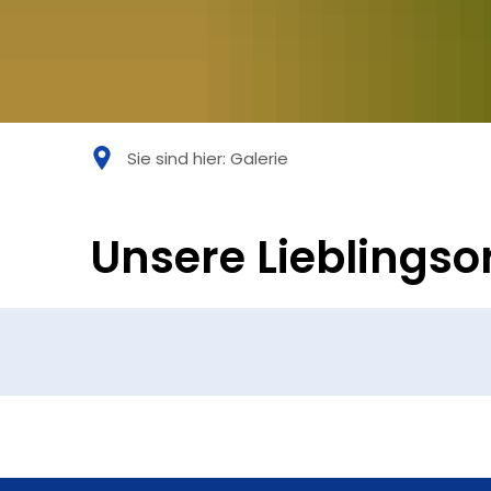
Sie sind hier:
Galerie
Galerie
Unsere Lieblingso