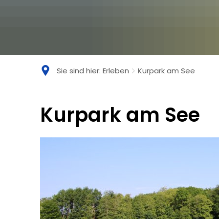
Sie sind hier:
Erleben
Kurpark am See
Kurpark
Kurpark am See
am
See