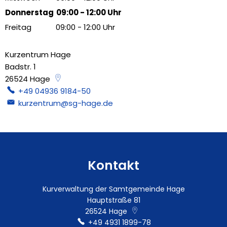
Von 09:00 bis 12:00 Uhr
Donnerstag
09:00
-
12:00
Uhr
Von 09:00 bis 12:00 Uhr
Freitag
09:00
-
12:00
Uhr
Von 09:00 bis 12:00 Uhr
Kurzentrum Hage
Badstr. 1
26524
Hage
+49 04936 9184-50
kurzentrum@sg-hage.de
Kontakt
Kurverwaltung der Samtgemeinde Hage
Hauptstraße 81
26524
Hage
+49 4931 1899-78