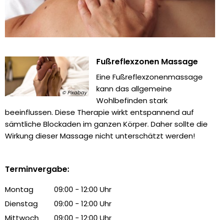
Fußreflexzonen Massage
Eine Fußreflexzonenmassage
kann das allgemeine
© Pixabay
Wohlbefinden stark
beeinflussen. Diese Therapie wirkt entspannend auf
sämtliche Blockaden im ganzen Körper. Daher sollte die
Wirkung dieser Massage nicht unterschätzt werden!
Terminvergabe:
Montag
09:00
-
12:00
Uhr
Von 09:00 bis 12:00 Uhr
Dienstag
09:00
-
12:00
Uhr
Von 09:00 bis 12:00 Uhr
Mittwoch
09:00
-
12:00
Uhr