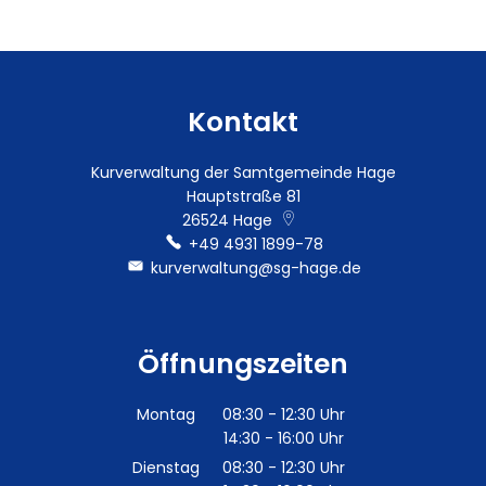
Kontakt
Kurverwaltung der Samtgemeinde Hage
Hauptstraße 81
26524
Hage
+49 4931 1899-78
kurverwaltung@sg-hage.de
Öffnungszeiten
Montag
08:30
-
12:30
Uhr
14:30
-
16:00
Von 08:30 bis 12:30 Uhr
Uhr
Von 14:30 bis 16:00 Uhr
Dienstag
08:30
-
12:30
Uhr